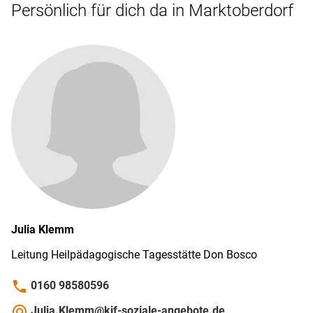
Persönlich für dich da in Marktoberdorf
Julia
Klemm
Leitung Heilpädagogische Tagesstätte Don Bosco
phone
0160 98580596
alternate_email
Julia.Klemm@kjf-soziale-angebote.de